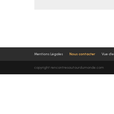
Mentions Légales
Nous contacter
Vue d’
copyright rencontresautourdumonde.com